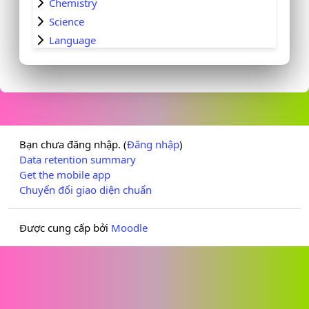
Chemistry
Science
Language
Bạn chưa đăng nhập. (
Đăng nhập
)
Data retention summary
Get the mobile app
Chuyển đổi giao diện chuẩn
Được cung cấp bởi
Moodle