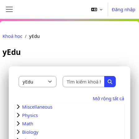
Chuyển tới nội dung chính
Đăng nhập
Bảng điều khiển cạnh
Khoá học
yEdu
yEdu
Tìm kiếm khoá 
Danh mục khoá học
Tìm kiếm kho
Mở rộng tất cả
Miscellaneous
Physics
Math
Biology